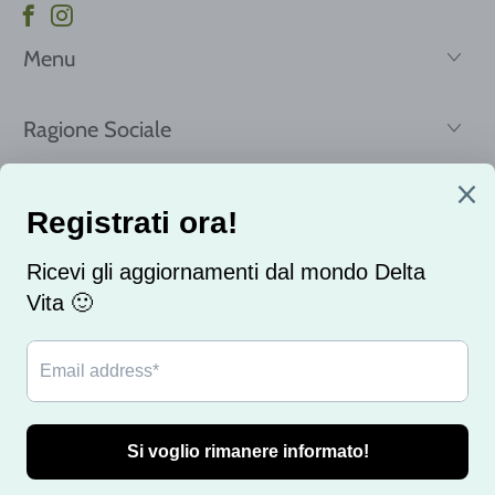
Menu
Ragione Sociale
Registrati per ricevere le nostre news e offerte!
Email
© 2026
delta vita
. Realizzato con ❤️ dalla SkyRocketMonster