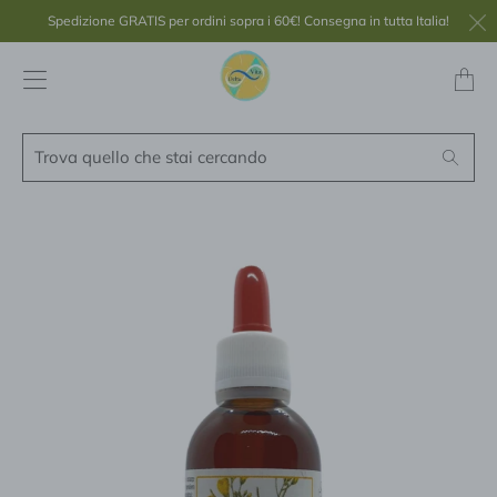
Spedizione GRATIS per ordini sopra i 60€! Consegna in tutta Italia!
Transl
missing
it.layou
Trova
Search
quello
che
stai
cercando