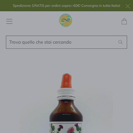
Spedizione GRATIS per ordini sopra i 60€! Consegna in tutta Italia!
Transl
missing
it.layou
Trova
Search
quello
che
stai
cercando