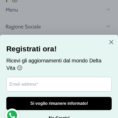
Menu
Ragione Sociale
Registrati per ricevere le nostre news e offerte!
Email
© 2026
delta vita
. Realizzato con ❤️ dalla SkyRocketMonster