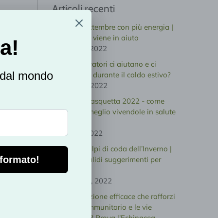
Articoli recenti
Affronta settembre con più energia |
La natura ti viene in aiuto
agosto 31, 2022
Quali integratori ci aiutano e ci
supportano durante il caldo estivo?
giugno 06, 2022
Pasqua e Pasquetta 2022 - come
goderle al meglio vivendole in salute
-
aprile 13, 2022
Gli ultimi colpi di coda dell’Inverno |
Ecco due validi suggerimenti per
difendersi!
febbraio 15, 2022
Cerchi un’azione efficace che rafforzi
il sistema immunitario e le vie
respiratorie? Prova l’Echinacea