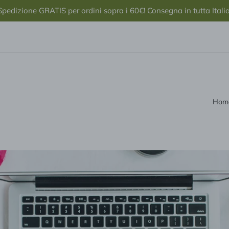
Spedizione GRATIS per ordini sopra i 60€! Consegna in tutta Italia
Hom