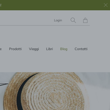
!
Translation
Login
missing:
it.layout.general.titl
e
Prodotti
Viaggi
Libri
Blog
Contatti