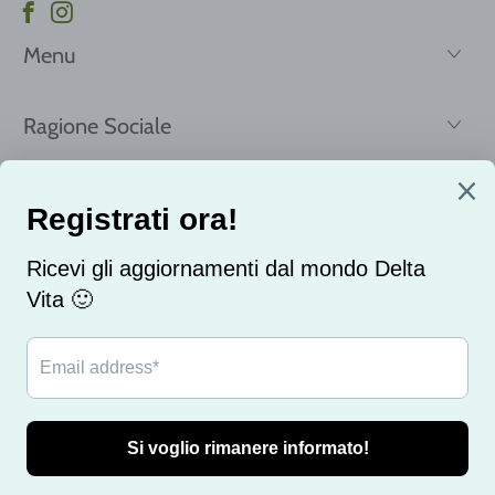
Menu
Ragione Sociale
Registrati per ricevere le nostre news e offerte!
Email
© 2026
delta vita
. Realizzato con ❤️ dalla SkyRocketMonster